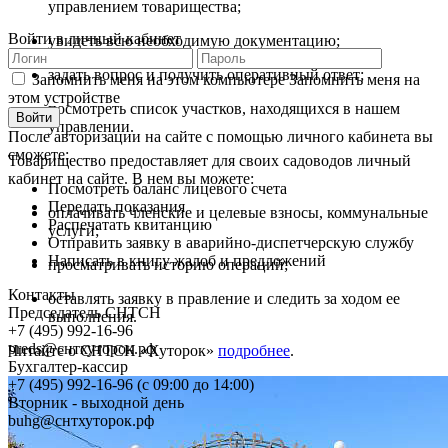
управлением товарищества;
Войти в личный кабинет
увидеть всю необходимую документацию;
задать вопрос и получить оперативный ответ;
Запомнить меня на этом компьютере
Запомнить меня на
этом устройстве
посмотреть список участков, находящихся в нашем
управлении.
После авторизации на сайте с помощью личного кабинета вы
сможете:
Товарищество предоставляет для своих садоводов личный
кабинет на сайте. В нем вы можете:
Посмотреть баланс лицевого счета
Передать показания
оплачивать членские и целевые взносы, коммунальные
Распечатать квитанцию
услуги;
Отправить заявку в аварийно-диспетчерскую службу
Написать в книгу жалоб и предложений
просматривать историю операций;
Контакты
оставлять заявку в правление и следить за ходом ее
Председатель СНТСН
выполнения.
+7 (495) 992-16-96
preds@снтхуторок.рф
Читайте о СНТСН «Хуторок»
подробнее
.
Бухгалтер-кассир
+7 (495) 992-16-96 (с 09:00 до 14:00)
Вторник - выходной день
buhg@снтхуторок.рф