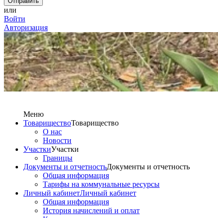
или
Войти
Авторизация
Меню
Товарищество
Товарищество
О нас
Новости
Участки
Участки
Границы
Документы и отчетность
Документы и отчетность
Общая информация
Тарифы на коммунальные ресурсы
Личный кабинет
Личный кабинет
Общая информация
История начислений и оплат