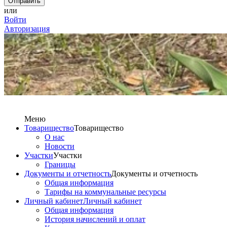
или
Войти
Авторизация
Меню
Товарищество
Товарищество
О нас
Новости
Участки
Участки
Границы
Документы и отчетность
Документы и отчетность
Общая информация
Тарифы на коммунальные ресурсы
Личный кабинет
Личный кабинет
Общая информация
История начислений и оплат